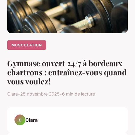
MUSCULATION
Gymnase ouvert 24/7 à bordeaux
chartrons : entraînez-vous quand
vous voulez!
Clara
•
25 novembre 2025
•
6 min de lecture
Clara
C